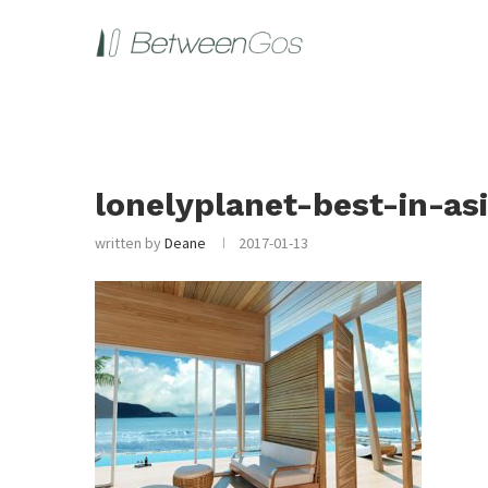
lonelyplanet-best-in-as
written by
Deane
2017-01-13