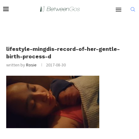
lifestyle-mingdis-record-of-her-gentle-
birth-process-d
written by
Rosie
2017-08-30