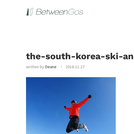
the-south-korea-ski-a
written by
Deane
2016-11-27