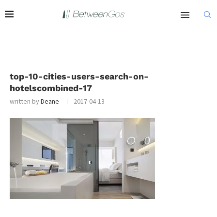
top-10-cities-users-search-on-
hotelscombined-17
written by
Deane
2017-04-13