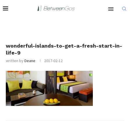
wonderful-islands-to-get-a-fresh-start-in-
life-9
written by
Deane
2017-02-12