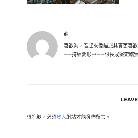
蘇
喜歡海，看起來像貓派其實更喜歡
——持續變形中——想長成堅定踏
LEAV
很抱歉，必須
登入
網站才能發佈留言。