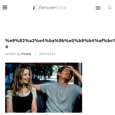
%e9%82%a3%e4%ba%9b%e5%b9%b4%ef%bc
4
written by
Deane
2016-10-15