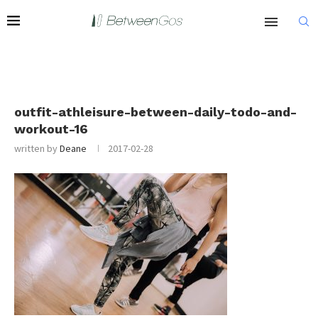
outfit-athleisure-between-daily-todo-and-
workout-16
written by
Deane
2017-02-28