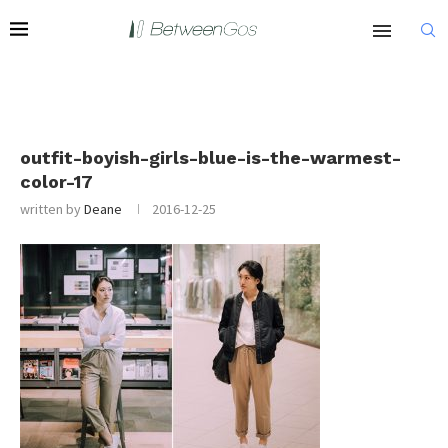
outfit-boyish-girls-blue-is-the-warmest-
color-17
written by
Deane
2016-12-25