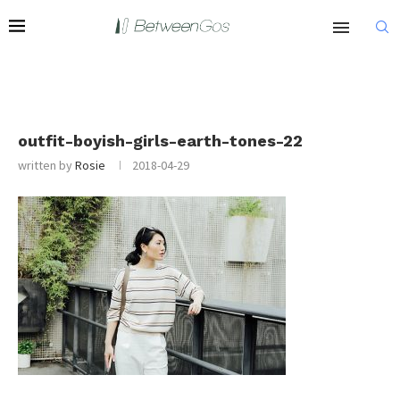
outfit-boyish-girls-earth-tones-22
written by
Rosie
2018-04-29