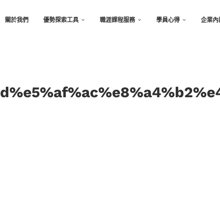
關於我們
優勢探索工具
職涯課程服務
學員心得
企業內
d%e5%af%ac%e8%a4%b2%e