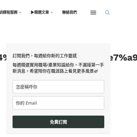
訓課程服務
▶︎精選文章
聯絡我們
4%b8%8a%e7%8f%ad%e7%a9
訂閱我們，每週給你新的工作靈感
每週精選實用職場/產業知識給你，不漏接第一手
新消息，希望陪你在職涯路上看見更多風景🌿
免費訂閱