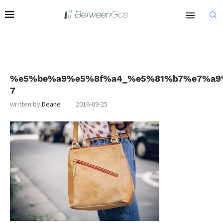
%e5%be%a9%e5%8f%a4_%e5%81%b7%e7%a9
7
written by
Deane
2016-09-25