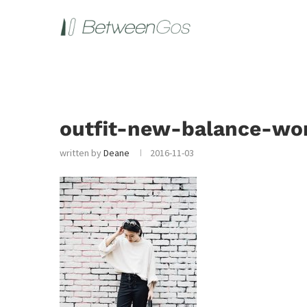
outfit-new-balance-wo
written by
Deane
2016-11-03