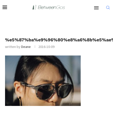
%e5%87%ba%e9%96%80%e8%a6%8b%e5%ae
written by
Deane
2016-10-09