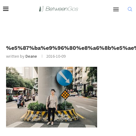
%e5%87%ba%e9%96%80%e8%a6%8b%e5%ae
written by
Deane
2016-10-09