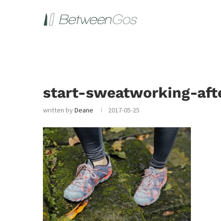
start-sweatworking-aft
written by
Deane
2017-05-25