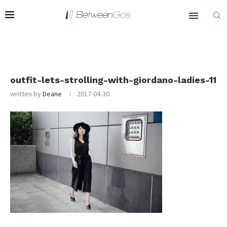
outfit-lets-strolling-with-giordano-ladies-11
written by
Deane
2017-04-30