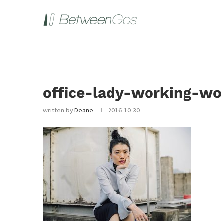
office-lady-working-wo
written by
Deane
2016-10-30