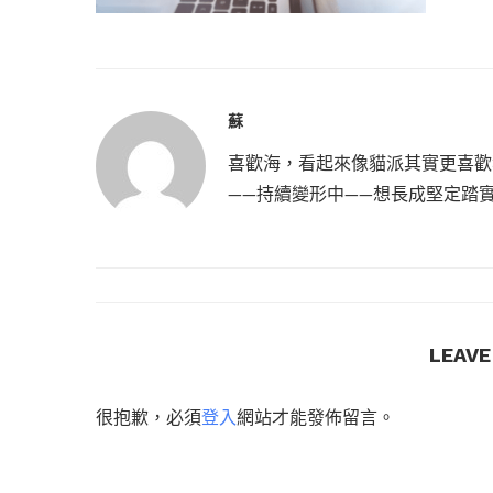
蘇
喜歡海，看起來像貓派其實更喜歡
——持續變形中——想長成堅定踏
LEAV
很抱歉，必須
登入
網站才能發佈留言。