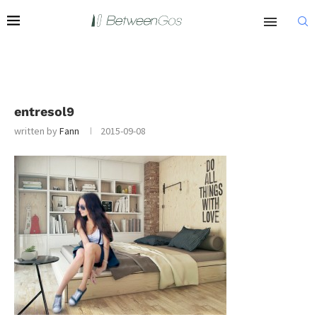
entresol9
written by
Fann
2015-09-08