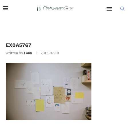
EX0A5767
written by
Fann
2015-07-18