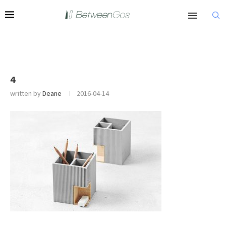
4
written by
Deane
2016-04-14