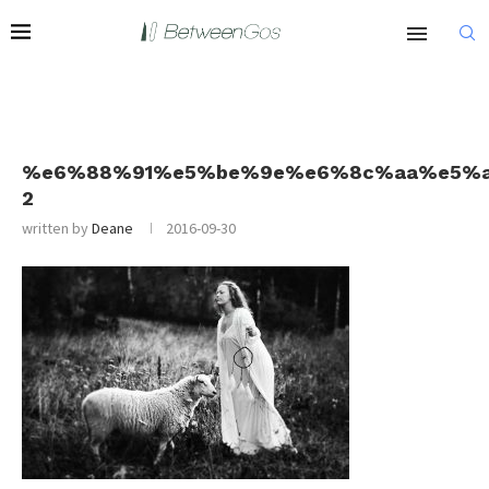
%e6%88%91%e5%be%9e%e6%8c%aa%e5%a
2
written by
Deane
2016-09-30