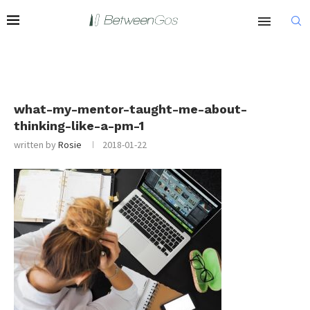
what-my-mentor-taught-me-about-
thinking-like-a-pm-1
written by
Rosie
2018-01-22