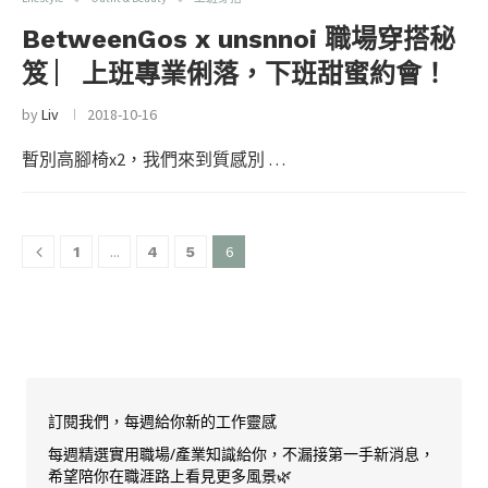
BetweenGos x unsnnoi 職場穿搭秘
笈 ︳上班專業俐落，下班甜蜜約會！
by
Liv
2018-10-16
暫別高腳椅x2，我們來到質感別 …
...
6
1
4
5
訂閱我們，每週給你新的工作靈感
每週精選實用職場/產業知識給你，不漏接第一手新消息，
希望陪你在職涯路上看見更多風景🌿