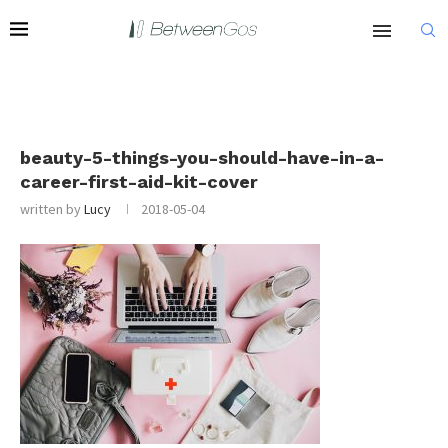
beauty-5-things-you-should-have-in-a-
career-first-aid-kit-cover
written by
Lucy
2018-05-04