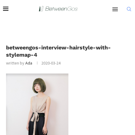
betweengos-interview-hairstyle-with-
stylemap-4
written by
Ada
2020-03-24