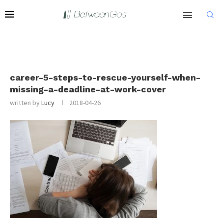
career-5-steps-to-rescue-yourself-when-
missing-a-deadline-at-work-cover
written by
Lucy
2018-04-26