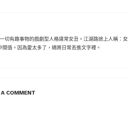
一切有趣事物的戲劇型人格違常女丑。江湖路途上人稱：女
沒有中間值。因為愛太多了，總將日常丟進文字裡。
E A COMMENT