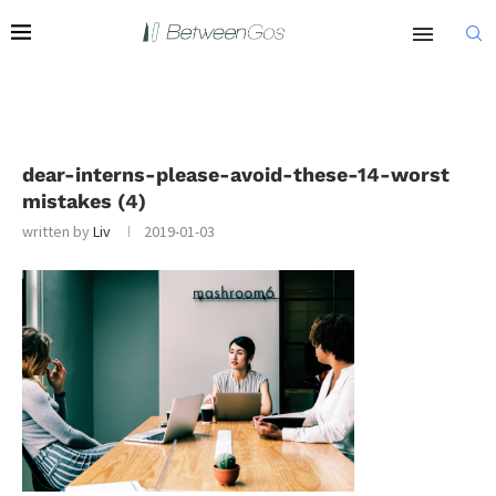
dear-interns-please-avoid-these-14-worst
mistakes (4)
written by
Liv
2019-01-03