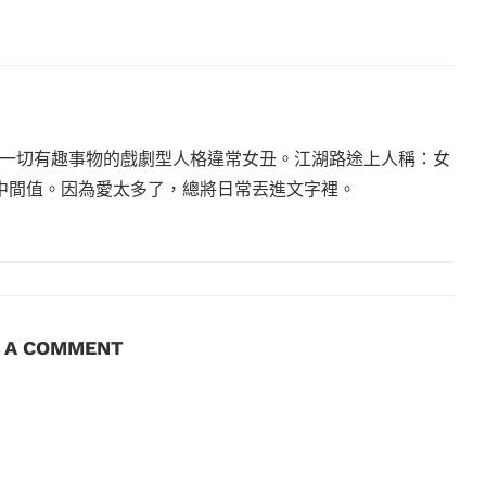
一切有趣事物的戲劇型人格違常女丑。江湖路途上人稱：女
沒有中間值。因為愛太多了，總將日常丟進文字裡。
E A COMMENT