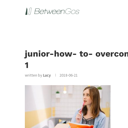
junior-how- to- overcom
1
written by
Lucy
2018-06-21