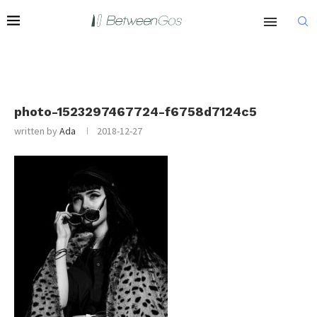
photo-1523297467724-f6758d7124c5
written by
Ada
2018-12-27