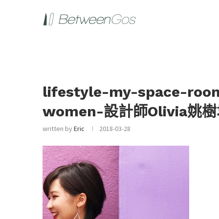
lifestyle-my-space-roo
women-設計師Olivia姚樹
written by
Eric
2018-03-28