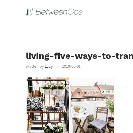
living-five-ways-to-tr
written by
Lucy
2018-06-01