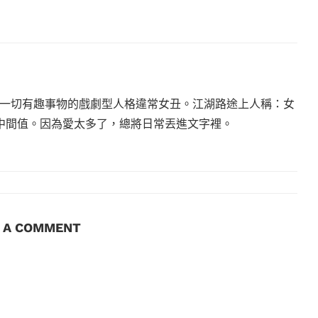
一切有趣事物的戲劇型人格違常女丑。江湖路途上人稱：女
沒有中間值。因為愛太多了，總將日常丟進文字裡。
E A COMMENT