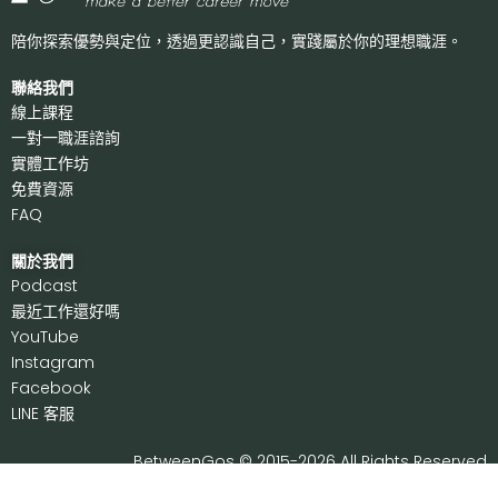
陪你探索優勢與定位，透過更認識自己，
實踐屬於你的理想職涯。
聯絡我們
線上課程
一對一職涯諮詢
實體工作坊
免費資源
FAQ
關於我們
P
odcast
最近工作還好嗎
Y
ouTube
I
nstagram
F
acebook
LI
NE 客服
BetweenGos © 2015-2026 All Rights Reserved