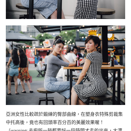
亞洲女性比較疏於鍛練的臀部曲線，在塑身衣特殊剪裁集
中托高後，竟也有回頭率百分百的美麗效果喔！
（warning: 去廁所一趟都要好一段時間才走的出來，太漂