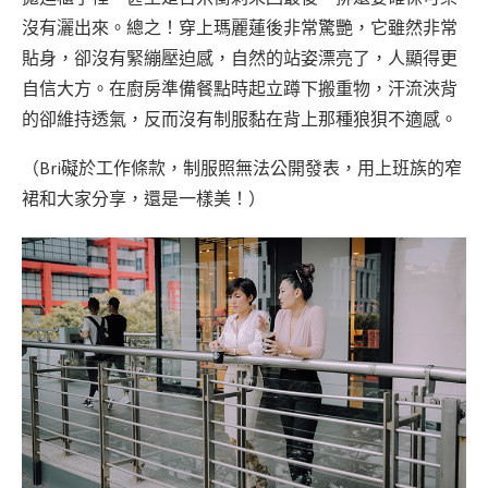
沒有灑出來。總之！穿上瑪麗蓮後非常驚艷，它雖然非常
貼身，卻沒有緊繃壓迫感，自然的站姿漂亮了，人顯得更
自信大方。在廚房準備餐點時起立蹲下搬重物，汗流浹背
的卻維持透氣，反而沒有制服黏在背上那種狼狽不適感。
（Bri礙於工作條款，制服照無法公開發表，用上班族的窄
裙和大家分享，還是一樣美！）