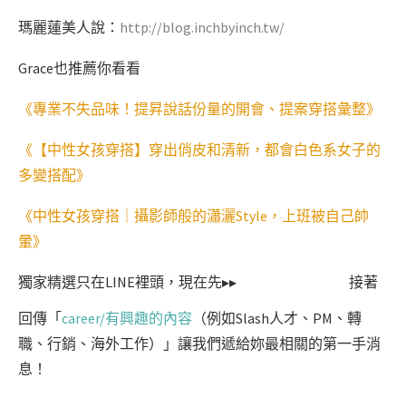
瑪麗蓮美人說：
http://blog.inchbyinch.tw/
Grace也推薦你看看
《專業不失品味！提昇說話份量的開會、提案穿搭彙整》
《【中性女孩穿搭】穿出俏皮和清新，都會白色系女子的
多變搭配》
《中性女孩穿搭｜攝影師般的瀟灑Style，上班被自己帥
暈》
獨家精選只在LINE裡頭，現在先▸▸
接著
回傳「
career/有興趣的內容
（例如Slash人才、PM、轉
職、行銷、海外工作）」讓我們遞給妳最相關的第一手消
息！