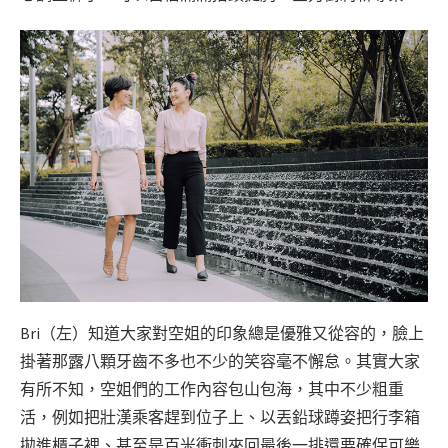
Bri（左）知道大家對空姐的印象總是優雅又從容的，臉上
掛著那露八顆牙齒不多也不少的笑容毫不懈怠。其實大家
有所不知，空姐們的工作內容包山包海，其中不少粗重
活，例如把壯漢乘客趕到位子上、以丟鉛球蹲姿把行李箱
拋進櫃子裡、甚至是百米衝刺來回最後一排還要確保可樂