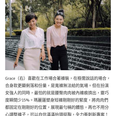
Grace（右）喜歡在工作場合著褲裝，在極需說話的場合，
合身款更顯俐落和份量，是寬褲無法給的氣場。但在扮演
女強人的同時，最怕的就是腰臀肉肉被內褲痕擠出，靈巧
度瞬間少15%。瑪麗蓮塑身短褲剛剛好的緊度，將肉肉們
都固定在剛剛好的位置，展現最勻稱的體態，再也不用分
心調整褲子，可以自信滿滿抬頭挺胸，全力衝刺新專案！