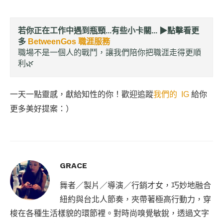
若你正在工作中遇到瓶頸...有些小卡關... ▶︎
點擊看更
多
BetweenGos 職涯服務
職場不是一個人的戰鬥，讓我們陪你把職涯走得更順
利🌿
一天一點靈感，獻給知性的你！歡迎追蹤
我們的 IG
給你
更多美好提案：）
GRACE
舞者／製片／導演／行銷才女，巧妙地融合
紐約與台北人節奏，夾帶著極高行動力，穿
梭在各種生活樣貌的環節裡。對時尚嗅覺敏銳，透過文字