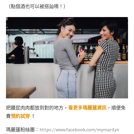
（點個酒也可以被搭訕唷！）
把腰屁肉肉都放到對的地方，
看更多瑪麗蓮資訊
，順便免
費
預約試穿
！
瑪麗蓮粉絲團：
https://www.facebook.com/mymarilyn