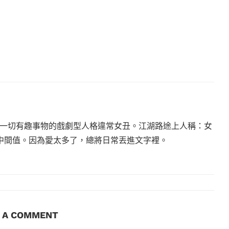
一切有趣事物的戲劇型人格違常女丑。江湖路途上人稱：女
沒有中間值。因為愛太多了，總將日常丟進文字裡。
E A COMMENT