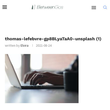
thomas-lefebvre-gp8BLyaTaA0-unsplash (1)
written by
Elvira
2021-08-24