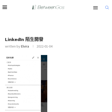
LinkedIn 陌生開發
written by
Elvira
2022-01-04