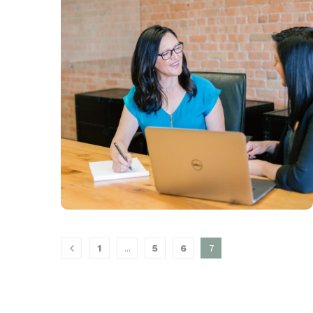
...
7
1
5
6