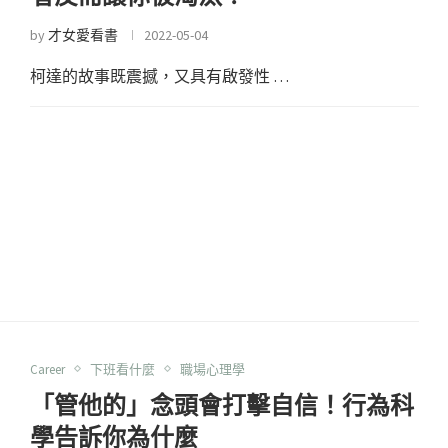
by
才女愛看書
2022-05-04
柯達的故事既震撼，又具有啟發性 …
Career
下班看什麼
職場心理學
「管他的」念頭會打擊自信！行為科
學告訴你為什麼