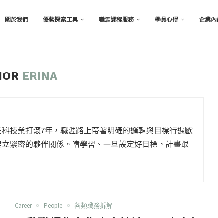
關於我們
優勢探索工具
職涯課程服務
學員心得
企業內
HOR
ERINA
在科技業打滾7年，職涯路上帶著明確的邏輯與目標行遍歐
建立緊密的夥伴關係。嗜學習、一旦設定好目標，計畫跟
Career
People
各類職務拆解