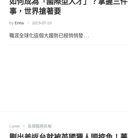
如何成為「國際型人才」？掌握三件
事，世界搶著要
by
Erina
2019-07-10
職涯全球化這個大趨勢已經悄悄發 …
Career
各類職務拆解
剛出差返台就被英國獵人頭挖角！菁