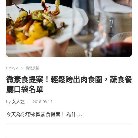
Lifestyle
情緒放鬆
微素食提案！輕鬆跨出肉食圈，蔬食餐
廳口袋名單
by
女人迷
2018-08-12
今天為你帶來微素食提案！ 為什 …