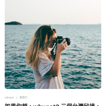
Lifestyle
輕旅行