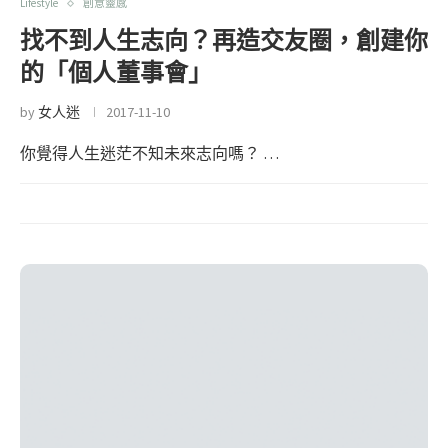
Lifestyle
創意靈感
找不到人生志向？再造交友圈，創建你
的「個人董事會」
by
女人迷
2017-11-10
你覺得人生迷茫不知未來志向嗎？ …