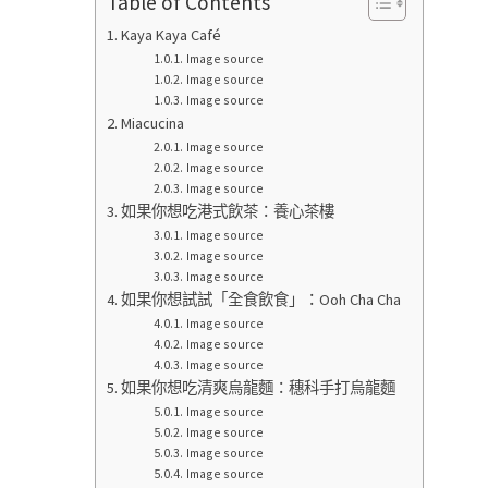
Table of Contents
Kaya Kaya Café
Image source
Image source
Image source
Miacucina
Image source
Image source
Image source
如果你想吃港式飲茶：養心茶樓
Image source
Image source
Image source
如果你想試試「全食飲食」：Ooh Cha Cha
Image source
Image source
Image source
如果你想吃清爽烏龍麵：穗科手打烏龍麵
Image source
Image source
Image source
Image source