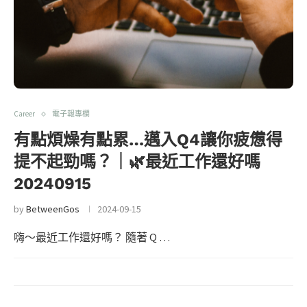
Career
電子報專欄
有點煩燥有點累…邁入Q4讓你疲憊得
提不起勁嗎？｜🌿最近工作還好嗎
20240915
by
BetweenGos
2024-09-15
嗨～最近工作還好嗎？ 隨著 Q …