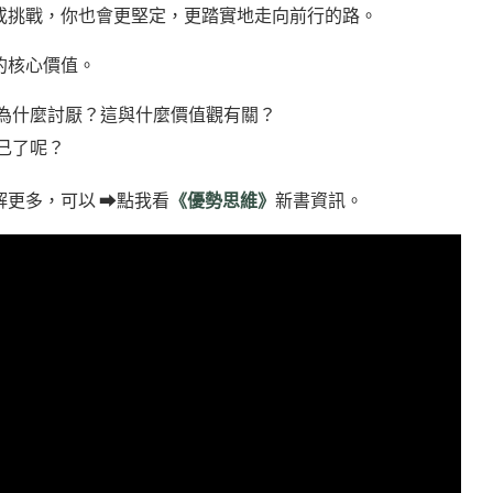
或挑戰，你也會更堅定，更踏實地走向前行的路。
的核心價值。
為什麼討厭？這與什麼價值觀有關？
己了呢？
更多，可以 ⮕點我看
《優勢思維》
新書資訊。