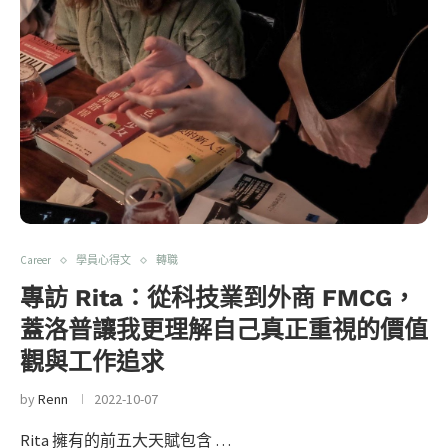
Career
學員心得文
轉職
專訪 Rita：從科技業到外商 FMCG，
蓋洛普讓我更理解自己真正重視的價值
觀與工作追求
by
Renn
2022-10-07
Rita 擁有的前五大天賦包含 …