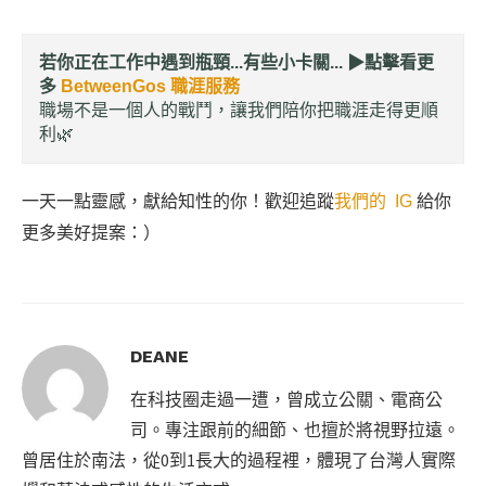
若你正在工作中遇到瓶頸...有些小卡關... ▶︎
點擊看更
多
BetweenGos 職涯服務
職場不是一個人的戰鬥，讓我們陪你把職涯走得更順
利🌿
一天一點靈感，獻給知性的你！歡迎追蹤
我們的 IG
給你
更多美好提案：）
DEANE
在科技圈走過一遭，曾成立公關、電商公
司。專注跟前的細節、也擅於將視野拉遠。
曾居住於南法，從0到1長大的過程裡，體現了台灣人實際