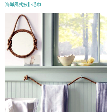
海岸風式披掛毛巾