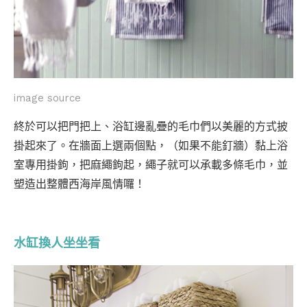
image source
終於可以把門把上、浴缸邊亂疊的毛巾們以美麗的方式披
掛起來了。在牆面上選兩個點，（如果不能釘牆）黏上浴
室專用掛鉤，把麻繩鉤起，繩子就可以承載多條毛巾，並
塑造出整體西海岸風情囉！
水缸換人坐坐看