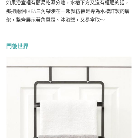
如果浴室裡有簡易乾濕分離，水槽下方又沒有櫃體的話，
那把兩個
IKEA
三角架湊在一起就彷彿是專為水槽訂製的層
架，整齊展示著角質霜、沐浴鹽，又易拿取～
門後世界